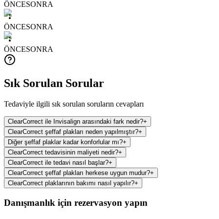
ÖNCE
SONRA
ÖNCE
SONRA
ÖNCE
SONRA
Sık Sorulan Sorular
Tedaviyle ilgili sık sorulan soruların cevapları
ClearCorrect ile Invisalign arasındaki fark nedir?
+
ClearCorrect şeffaf plakları neden yapılmıştır?
+
Diğer şeffaf plaklar kadar konforlular mı?
+
ClearCorrect tedavisinin maliyeti nedir?
+
ClearCorrect ile tedavi nasıl başlar?
+
ClearCorrect şeffaf plakları herkese uygun mudur?
+
ClearCorrect plaklarının bakımı nasıl yapılır?
+
Danışmanlık için rezervasyon yapın