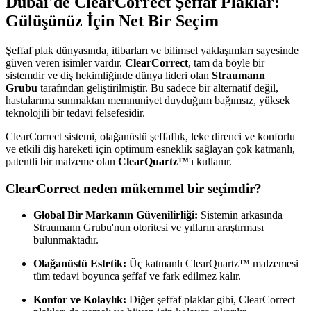
Dubai'de ClearCorrect Şeffaf Plaklar:
Gülüşünüz İçin Net Bir Seçim
Şeffaf plak dünyasında, itibarları ve bilimsel yaklaşımları sayesinde
güven veren isimler vardır.
ClearCorrect
, tam da böyle bir
sistemdir ve diş hekimliğinde dünya lideri olan
Straumann
Grubu
tarafından geliştirilmiştir. Bu sadece bir alternatif değil,
hastalarıma sunmaktan memnuniyet duyduğum bağımsız, yüksek
teknolojili bir tedavi felsefesidir.
ClearCorrect sistemi, olağanüstü şeffaflık, leke direnci ve konforlu
ve etkili diş hareketi için optimum esneklik sağlayan çok katmanlı,
patentli bir malzeme olan
ClearQuartz™
'ı kullanır.
ClearCorrect neden mükemmel bir seçimdir?
Global Bir Markanın Güvenilirliği:
Sistemin arkasında
Straumann Grubu'nun otoritesi ve yılların araştırması
bulunmaktadır.
Olağanüstü Estetik:
Üç katmanlı ClearQuartz™ malzemesi
tüm tedavi boyunca şeffaf ve fark edilmez kalır.
Konfor ve Kolaylık:
Diğer şeffaf plaklar gibi, ClearCorrect