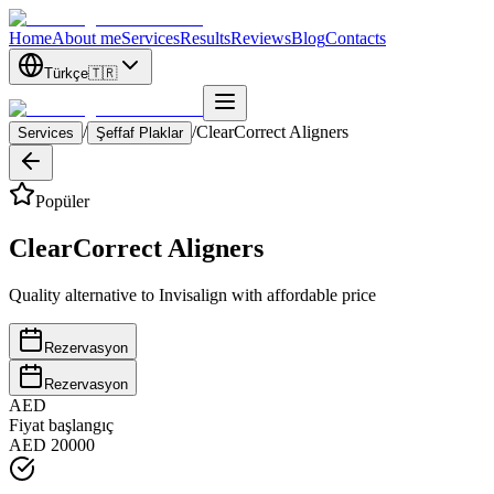
Home
About me
Services
Results
Reviews
Blog
Contacts
Türkçe
🇹🇷
/
/
ClearCorrect Aligners
Services
Şeffaf Plaklar
Popüler
ClearCorrect Aligners
Quality alternative to Invisalign with affordable price
Rezervasyon
Rezervasyon
AED
Fiyat başlangıç
AED 20000