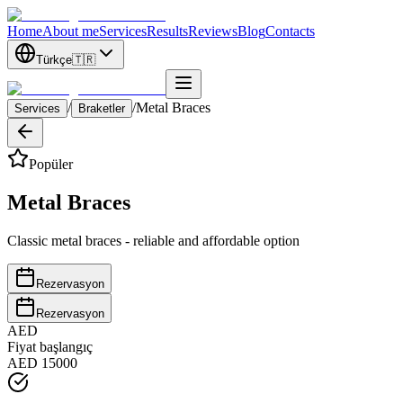
Home
About me
Services
Results
Reviews
Blog
Contacts
Türkçe
🇹🇷
/
/
Metal Braces
Services
Braketler
Popüler
Metal Braces
Classic metal braces - reliable and affordable option
Rezervasyon
Rezervasyon
AED
Fiyat başlangıç
AED 15000