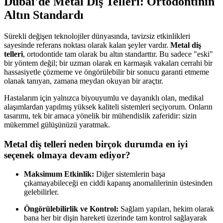
Dubai'de Metal Diş Telleri: Ortodontinin
Altın Standardı
Sürekli değişen teknolojiler dünyasında, tavizsiz etkinlikleri
sayesinde referans noktası olarak kalan şeyler vardır.
Metal diş
telleri
, ortodontide tam olarak bu altın standarttır. Bu sadece "eski"
bir yöntem değil; bir uzman olarak en karmaşık vakaları cerrahi bir
hassasiyetle çözmeme ve öngörülebilir bir sonucu garanti etmeme
olanak tanıyan, zamana meydan okuyan bir araçtır.
Hastalarım için yalnızca biyouyumlu ve dayanıklı olan, medikal
alaşımlardan yapılmış yüksek kaliteli sistemleri seçiyorum. Onların
tasarımı, tek bir amaca yönelik bir mühendislik zaferidir: sizin
mükemmel gülüşünüzü yaratmak.
Metal diş telleri neden birçok durumda en iyi
seçenek olmaya devam ediyor?
Maksimum Etkinlik:
Diğer sistemlerin başa
çıkamayabileceği en ciddi kapanış anomalilerinin üstesinden
gelebilirler.
Öngörülebilirlik ve Kontrol:
Sağlam yapıları, hekim olarak
bana her bir dişin hareketi üzerinde tam kontrol sağlayarak